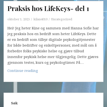
Del
Praksis hos LifeKeys- del 1
2
oktober 1, 2025
kilan4010
Uncategorized
Hei! Jeg heter Kine og sammen med Hanna Sofie har
jeg praksis hos en bedrift som heter LifeKeys. Dette
er en bedrift som tilbyr digitale psykologitjenester
for både bedrifter og enkeltpersoner, med mål om å
forbedre folks psykiske helse og gjøre tilbud
innenfor psykisk helse mer tilgjengelig. Dette gjøres
gjennom tester, kurs og psykologtimer. På…
Praksis
Continue reading
hos
LifeKeys-
del
1
Søk