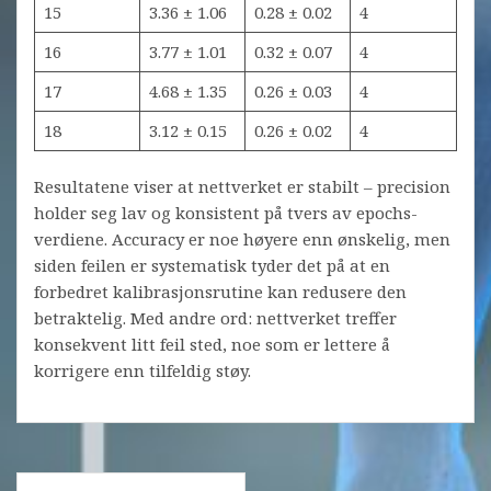
15
3.36 ± 1.06
0.28 ± 0.02
4
16
3.77 ± 1.01
0.32 ± 0.07
4
17
4.68 ± 1.35
0.26 ± 0.03
4
18
3.12 ± 0.15
0.26 ± 0.02
4
Resultatene viser at nettverket er stabilt – precision
holder seg lav og konsistent på tvers av epochs-
verdiene. Accuracy er noe høyere enn ønskelig, men
siden feilen er systematisk tyder det på at en
forbedret kalibrasjonsrutine kan redusere den
betraktelig. Med andre ord: nettverket treffer
konsekvent litt feil sted, noe som er lettere å
korrigere enn tilfeldig støy.
Innleggsnavigasjon