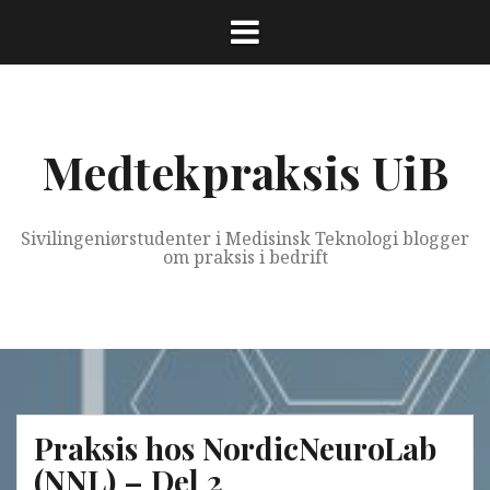
Skip
to
content
Medtekpraksis UiB
Sivilingeniørstudenter i Medisinsk Teknologi blogger
om praksis i bedrift
Praksis hos NordicNeuroLab
(NNL) – Del 2