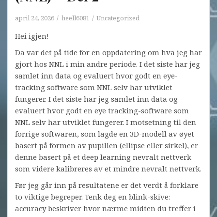
april 24, 2026
heell6081
Uncategorized
Hei igjen!
Da var det på tide for en oppdatering om hva jeg har
gjort hos NNL i min andre periode. I det siste har jeg
samlet inn data og evaluert hvor godt en eye-
tracking software som NNL selv har utviklet
fungerer. I det siste har jeg samlet inn data og
evaluert hvor godt en eye tracking-software som
NNL selv har utviklet fungerer. I motsetning til den
forrige softwaren, som lagde en 3D-modell av øyet
basert på formen av pupillen (ellipse eller sirkel), er
denne basert på et deep learning nevralt nettverk
som videre kalibreres av et mindre nevralt nettverk.
Før jeg går inn på resultatene er det verdt å forklare
to viktige begreper. Tenk deg en blink-skive:
accuracy beskriver hvor nærme midten du treffer i