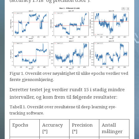
(accuracy 1.718° og precision 0.301°).
Figur 1. Oversikt over nøyaktighet til ulike epochs verdier ved
første gjennomkjøring.
Deretter testet jeg verdier rundt 15 i stadig mindre
intervaller, og kom frem til følgende resultater:
Tabell 1. Oversikt over resultatene til deep learning eye-
tracking software.
Epochs
Accuracy
Precision
Antall
[°]
[°]
målinger