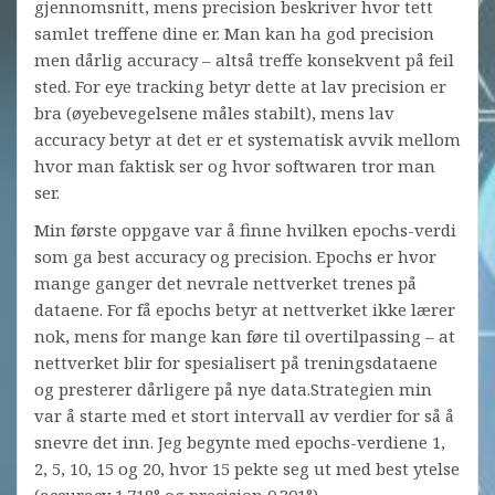
gjennomsnitt, mens precision beskriver hvor tett
samlet treffene dine er. Man kan ha god precision
men dårlig accuracy – altså treffe konsekvent på feil
sted. For eye tracking betyr dette at lav precision er
bra (øyebevegelsene måles stabilt), mens lav
accuracy betyr at det er et systematisk avvik mellom
hvor man faktisk ser og hvor softwaren tror man
ser.
Min første oppgave var å finne hvilken epochs-verdi
som ga best accuracy og precision. Epochs er hvor
mange ganger det nevrale nettverket trenes på
dataene. For få epochs betyr at nettverket ikke lærer
nok, mens for mange kan føre til overtilpassing – at
nettverket blir for spesialisert på treningsdataene
og presterer dårligere på nye data.Strategien min
var å starte med et stort intervall av verdier for så å
snevre det inn. Jeg begynte med epochs-verdiene 1,
2, 5, 10, 15 og 20, hvor 15 pekte seg ut med best ytelse