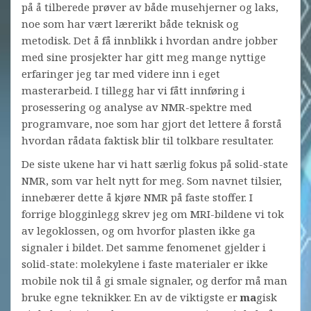
på å tilberede prøver av både musehjerner og laks,
noe som har vært lærerikt både teknisk og
metodisk. Det å få innblikk i hvordan andre jobber
med sine prosjekter har gitt meg mange nyttige
erfaringer jeg tar med videre inn i eget
masterarbeid. I tillegg har vi fått innføring i
prosessering og analyse av NMR-spektre med
programvare, noe som har gjort det lettere å forstå
hvordan rådata faktisk blir til tolkbare resultater.
De siste ukene har vi hatt særlig fokus på solid-state
NMR, som var helt nytt for meg. Som navnet tilsier,
innebærer dette å kjøre NMR på faste stoffer. I
forrige blogginlegg skrev jeg om MRI-bildene vi tok
av legoklossen, og om hvorfor plasten ikke ga
signaler i bildet. Det samme fenomenet gjelder i
solid-state: molekylene i faste materialer er ikke
mobile nok til å gi smale signaler, og derfor må man
bruke egne teknikker. En av de viktigste er
ma
gisk