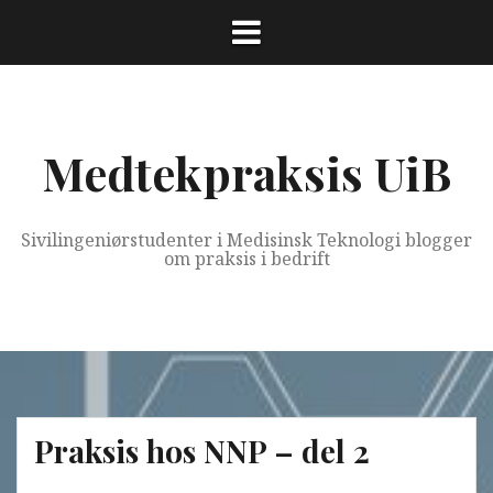
Skip
to
content
Medtekpraksis UiB
Sivilingeniørstudenter i Medisinsk Teknologi blogger
om praksis i bedrift
Praksis hos NNP – del 2