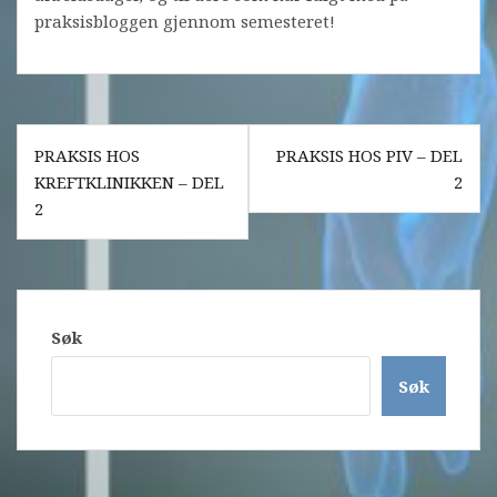
praksisbloggen gjennom semesteret!
Innleggsnavigasjon
PRAKSIS HOS
PRAKSIS HOS PIV – DEL
KREFTKLINIKKEN – DEL
2
2
Søk
Søk