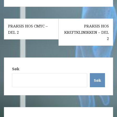
Innleggsnavigasjon
PRAKSIS HOS CMYC –
PRAKSIS HOS
DEL 2
KREFTKLINIKKEN – DEL
2
Søk
Søk