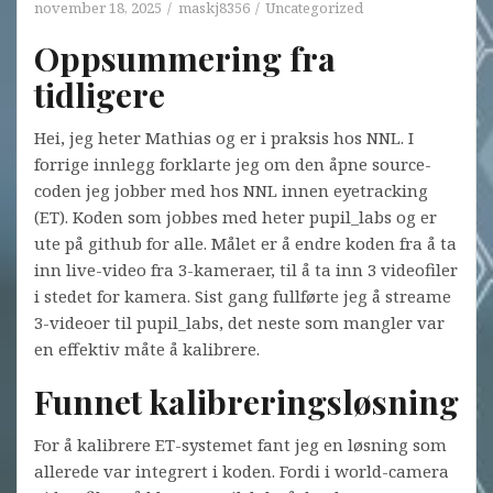
november 18, 2025
maskj8356
Uncategorized
Oppsummering fra
tidligere
Hei, jeg heter Mathias og er i praksis hos NNL. I
forrige innlegg forklarte jeg om den åpne source-
coden jeg jobber med hos NNL innen eyetracking
(ET). Koden som jobbes med heter pupil_labs og er
ute på github for alle. Målet er å endre koden fra å ta
inn live-video fra 3-kameraer, til å ta inn 3 videofiler
i stedet for kamera. Sist gang fullførte jeg å streame
3-videoer til pupil_labs, det neste som mangler var
en effektiv måte å kalibrere.
Funnet kalibreringsløsning
For å kalibrere ET-systemet fant jeg en løsning som
allerede var integrert i koden. Fordi i world-camera