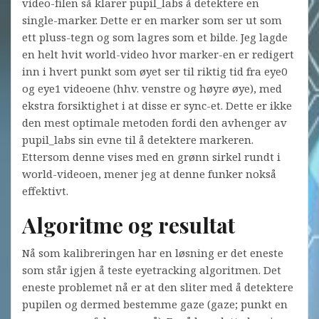
video-filen så klarer pupil_labs å detektere en
single-marker. Dette er en marker som ser ut som
ett pluss-tegn og som lagres som et bilde. Jeg lagde
en helt hvit world-video hvor marker-en er redigert
inn i hvert punkt som øyet ser til riktig tid fra eye0
og eye1 videoene (hhv. venstre og høyre øye), med
ekstra forsiktighet i at disse er sync-et. Dette er ikke
den mest optimale metoden fordi den avhenger av
pupil_labs sin evne til å detektere markeren.
Ettersom denne vises med en grønn sirkel rundt i
world-videoen, mener jeg at denne funker nokså
effektivt.
Algoritme og resultat
Nå som kalibreringen har en løsning er det eneste
som står igjen å teste eyetracking algoritmen. Det
eneste problemet nå er at den sliter med å detektere
pupilen og dermed bestemme gaze (gaze; punkt en