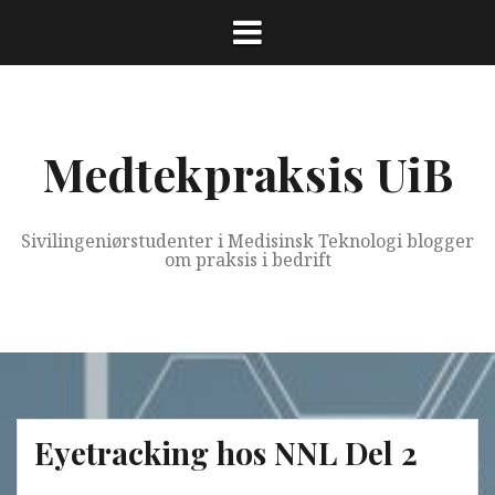
Skip
to
content
Medtekpraksis UiB
Sivilingeniørstudenter i Medisinsk Teknologi blogger
om praksis i bedrift
Eyetracking hos NNL Del 2