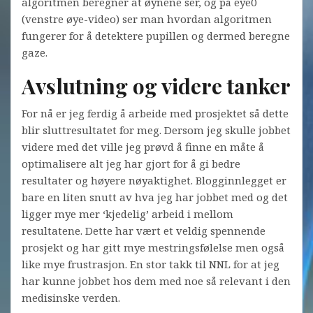
algoritmen beregner at øynene ser, og på eye0
(venstre øye-video) ser man hvordan algoritmen
fungerer for å detektere pupillen og dermed beregne
gaze.
Avslutning og videre tanker
For nå er jeg ferdig å arbeide med prosjektet så dette
blir sluttresultatet for meg. Dersom jeg skulle jobbet
videre med det ville jeg prøvd å finne en måte å
optimalisere alt jeg har gjort for å gi bedre
resultater og høyere nøyaktighet. Blogginnlegget er
bare en liten snutt av hva jeg har jobbet med og det
ligger mye mer ‘kjedelig’ arbeid i mellom
resultatene. Dette har vært et veldig spennende
prosjekt og har gitt mye mestringsfølelse men også
like mye frustrasjon. En stor takk til NNL for at jeg
har kunne jobbet hos dem med noe så relevant i den
medisinske verden.